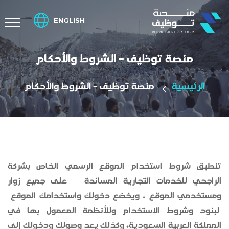
ENGLISH
منصة توظيف - الشروط والأحكام
الرئيسية
منصة توظيف - الشروط والأحكام
تنطبق شروط استخدام الموقع الرسمي الخاص بشركة
الراجحي للخدمات التجارية المساندة على جميع زوار
ومستخدمي الموقع . ويخضع دخولك واستخدامك الموقع
لبنود وشروط الاستخدام وللأنظمة المعمول بها في
المملكة العربية السعودية، وكذلك يعد وصولك ودخولك إلى