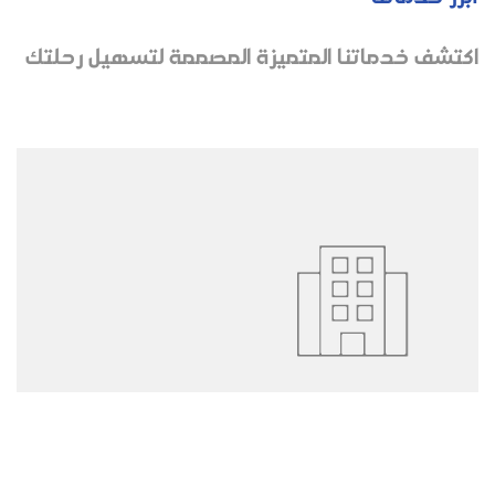
اكتشف خدماتنا المتميزة المصممة لتسهيل رحلتك
الفندق والإقامة
توفير أماكن لإقامة الحجاج سواء فنادق أو
مباني إسكان تناسب جميع الفئات وتلبي كافة